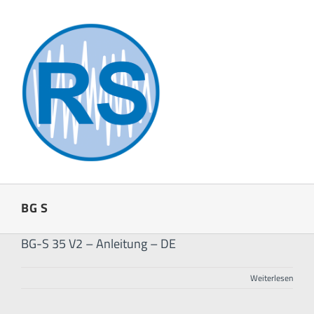
Zum
Inhalt
springen
BG S
BG-S 35 V2 – Anleitung – DE
Weiterlesen