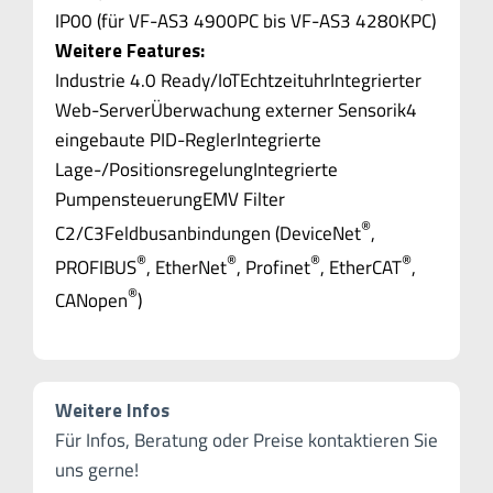
IP00 (für VF-AS3 4900PC bis VF-AS3 4280KPC)
Weitere Features:
Industrie 4.0 Ready/IoTEchtzeituhrIntegrierter
Web-ServerÜberwachung externer Sensorik4
eingebaute PID-ReglerIntegrierte
Lage-/PositionsregelungIntegrierte
PumpensteuerungEMV Filter
®
C2/C3Feldbusanbindungen (DeviceNet
,
®
®
®
®
PROFIBUS
, EtherNet
, Profinet
, EtherCAT
,
®
CANopen
)
Weitere Infos
Für Infos, Beratung oder Preise kontaktieren Sie
uns gerne!