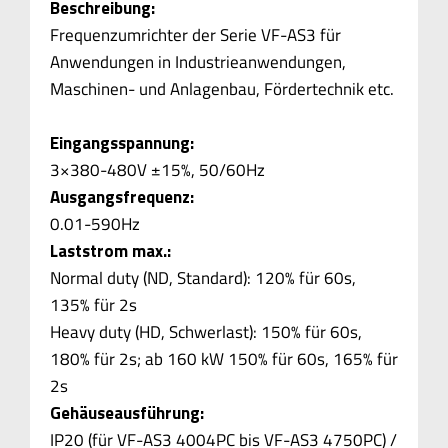
Beschreibung:
Frequenzumrichter der Serie VF-AS3 für
Anwendungen in Industrieanwendungen,
Maschinen- und Anlagenbau, Fördertechnik etc.
Eingangsspannung:
3×380-480V ±15%, 50/60Hz
Ausgangsfrequenz:
0.01-590Hz
Laststrom max.:
Normal duty (ND, Standard): 120% für 60s,
135% für 2s
Heavy duty (HD, Schwerlast): 150% für 60s,
180% für 2s; ab 160 kW 150% für 60s, 165% für
2s
Gehäuseausführung:
IP20 (für VF-AS3 4004PC bis VF-AS3 4750PC) /