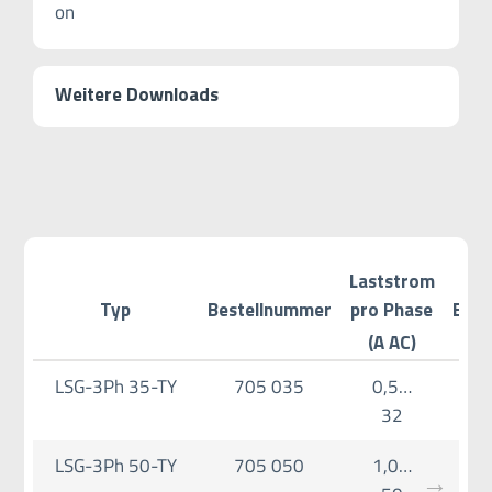
Weitere Downloads
Laststrom
Typ
Bestellnummer
pro Phase
Eige
(A AC)
LSG-3Ph 35-TY
705 035
0,5…
32
LSG-3Ph 50-TY
705 050
1,0…