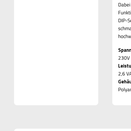
Dabei
Funkt
DIP-S
schma
hochw
Spann
230V 
Leist
2,6 V
Gehäu
Polya