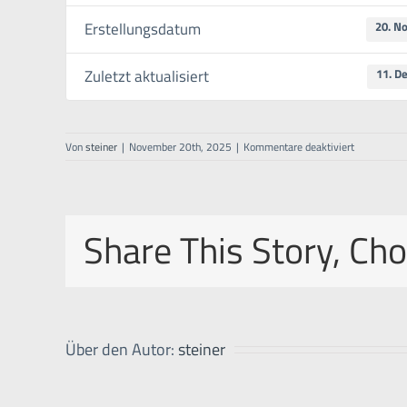
Erstellungsdatum
20. N
Zuletzt aktualisiert
11. D
für
Von
steiner
|
November 20th, 2025
|
Kommentare deaktiviert
Liftstart
–
Manual
–
Share This Story, Ch
EN
Über den Autor:
steiner