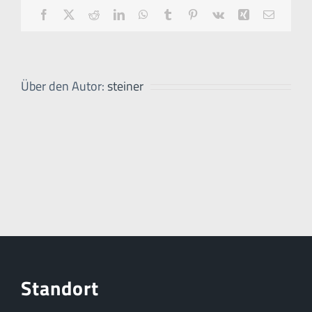
Facebook
X
Reddit
LinkedIn
WhatsApp
Tumblr
Pinterest
Vk
Xing
E-
Mail
Über den Autor:
steiner
Standort