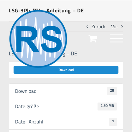
Zum
LSG-3Ph /TY – Anleitung – DE
Inhalt
springen
Zurück
Vor
LSG-3Ph /TY – Anleitung – DE
Download
Download
28
Dateigröße
2.50 MB
Datei-Anzahl
1