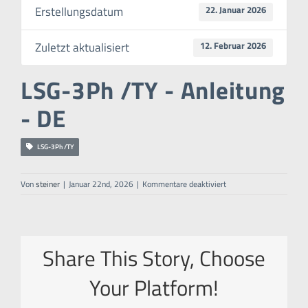
Erstellungsdatum
22. Januar 2026
Zuletzt aktualisiert
12. Februar 2026
LSG-3Ph /TY - Anleitung
- DE
LSG-3Ph /TY
für
Von
steiner
|
Januar 22nd, 2026
|
Kommentare deaktiviert
LSG-
3Ph
/TY
–
Anleitung
Share This Story, Choose
–
DE
Your Platform!