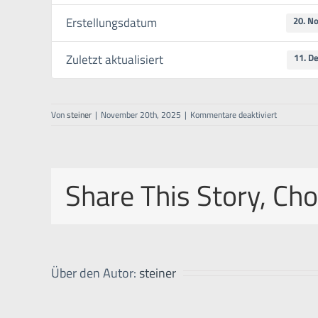
Erstellungsdatum
20. N
Zuletzt aktualisiert
11. D
für
Von
steiner
|
November 20th, 2025
|
Kommentare deaktiviert
Picostart
S
–
Manual
Share This Story, Ch
–
EN
Über den Autor:
steiner