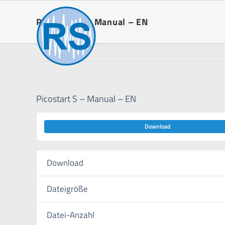
Zum
Inhalt
Picostart S – Manual – EN
springen
Picostart S – Manual – EN
Download
Download
Dateigröße
Datei-Anzahl