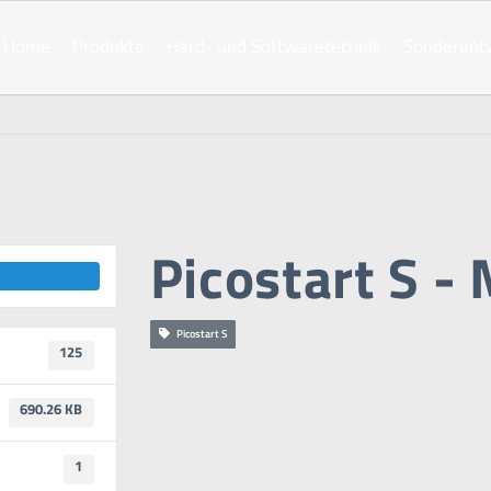
Home
Produkte
Hard- und Softwaretechnik
Sonderent
Picostart S -
Picostart S
125
690.26 KB
1