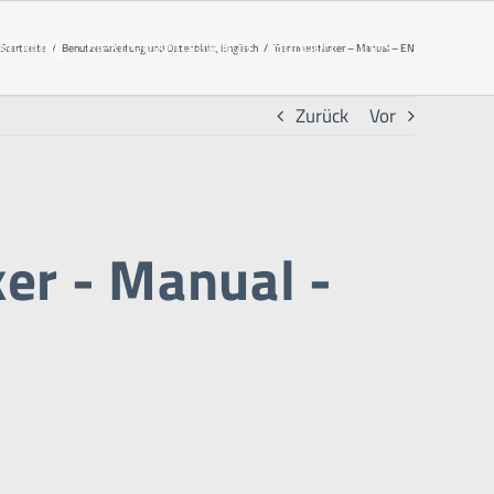
wicklung
Elektronikproduktion
Support
Jobs
Startseite
Benutzeranleitung und Datenblatt
Englisch
Trennverstärker – Manual – EN
Zurück
Vor
er - Manual -