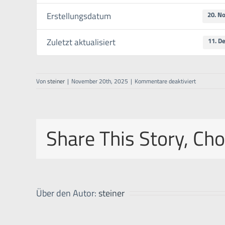
Erstellungsdatum
20. N
Zuletzt aktualisiert
11. D
für
Von
steiner
|
November 20th, 2025
|
Kommentare deaktiviert
Trennverstä
–
Manual
–
Share This Story, Ch
EN
Über den Autor:
steiner