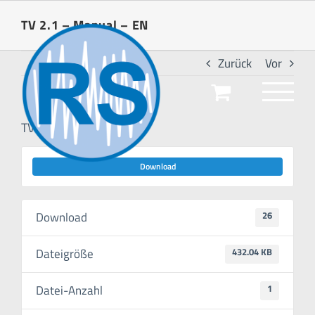
Zum
TV 2.1 – Manual – EN
Inhalt
springen
Zurück
Vor
TV 2.1 – Manual – EN
Download
Download
26
Dateigröße
432.04 KB
Datei-Anzahl
1