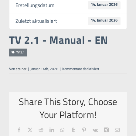
Erstellungsdatum
14. Januar 2026
Zuletzt aktualisiert
14. Januar 2026
TV 2.1 - Manual - EN
TV 2.1
für
Von
steiner
|
Januar 14th, 2026
|
Kommentare deaktiviert
TV
2.1
–
Manual
–
Share This Story, Choose
EN
Your Platform!
Facebook
X
Reddit
LinkedIn
WhatsApp
Tumblr
Pinterest
Vk
Xing
E-
Mail