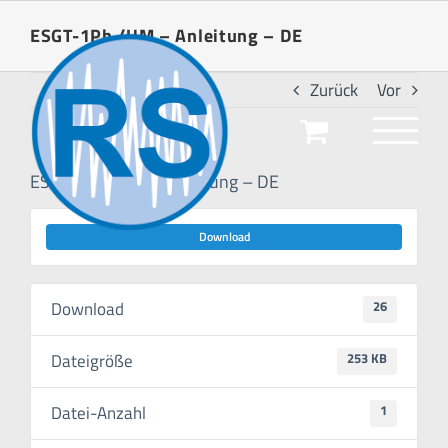
Zum
ESGT-1Ph /UM – Anleitung – DE
Inhalt
springen
Zurück
Vor
ESGT-1Ph /UM – Anleitung – DE
Download
Download
26
Dateigröße
253 KB
Datei-Anzahl
1