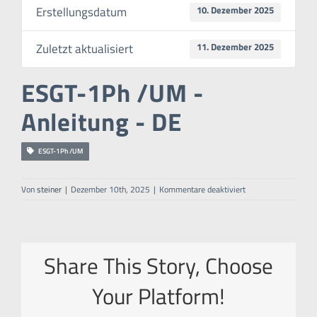
Erstellungsdatum
10. Dezember 2025
Zuletzt aktualisiert
11. Dezember 2025
ESGT-1Ph /UM -
Anleitung - DE
ESGT-1Ph /UM
für
Von
steiner
|
Dezember 10th, 2025
|
Kommentare deaktiviert
ESGT-
1Ph
/UM
–
Anleitung
Share This Story, Choose
–
DE
Your Platform!