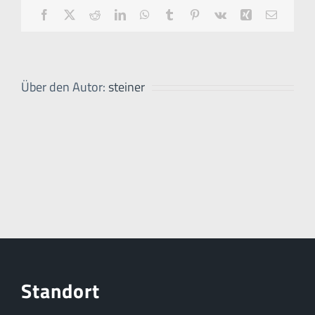
Facebook
X
Reddit
LinkedIn
WhatsApp
Tumblr
Pinterest
Vk
Xing
E-
Mail
Über den Autor:
steiner
Standort