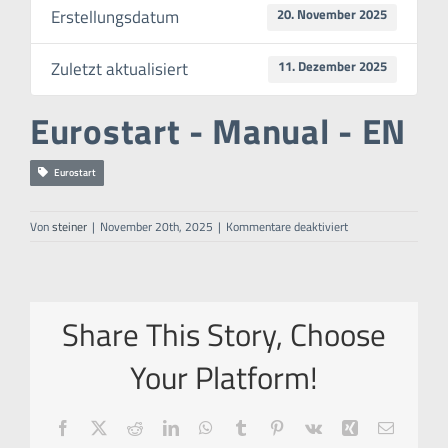
Erstellungsdatum
20. November 2025
Zuletzt aktualisiert
11. Dezember 2025
Eurostart - Manual - EN
Eurostart
für
Von
steiner
|
November 20th, 2025
|
Kommentare deaktiviert
Eurostart
–
Manual
–
EN
Share This Story, Choose
Your Platform!
Facebook
X
Reddit
LinkedIn
WhatsApp
Tumblr
Pinterest
Vk
Xing
E-
Mail