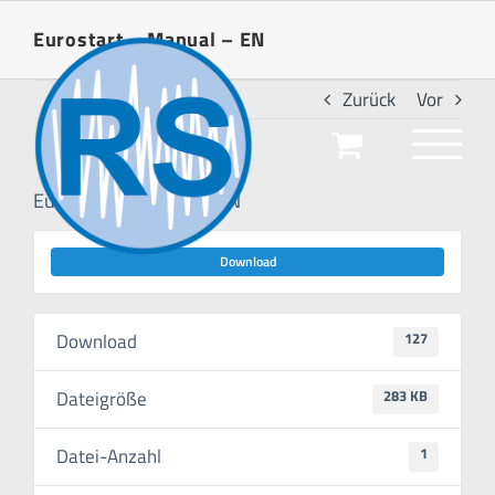
Zum
Eurostart – Manual – EN
Inhalt
springen
Zurück
Vor
Eurostart – Manual – EN
Download
Download
127
Dateigröße
283 KB
Datei-Anzahl
1