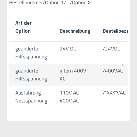
Bestellnummer/Option 1/…/Option X
Art der
Option
Beschreibung
Bestellbezeich
geänderte
24V DC
/24VDC
Hilfsspannung
geänderte
intern 400V
/400VAC
Hilfsspannung
AC
Ausführung
110V AC –
/“XXX“VAC
Netzspannung
400V AC